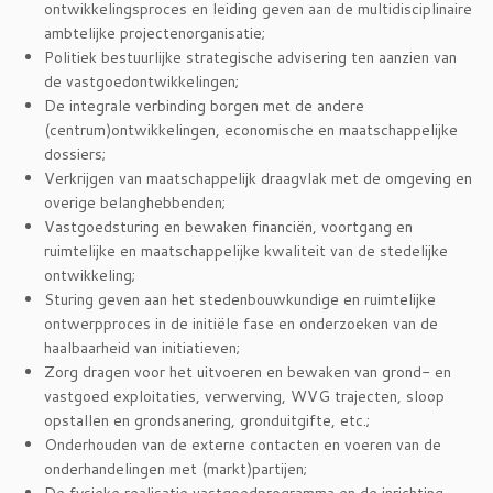
ontwikkelingsproces en leiding geven aan de multidisciplinaire
ambtelijke projectenorganisatie;
Politiek bestuurlijke strategische advisering ten aanzien van
de vastgoedontwikkelingen;
De integrale verbinding borgen met de andere
(centrum)ontwikkelingen, economische en maatschappelijke
dossiers;
Verkrijgen van maatschappelijk draagvlak met de omgeving en
overige belanghebbenden;
Vastgoedsturing en bewaken financiën, voortgang en
ruimtelijke en maatschappelijke kwaliteit van de stedelijke
ontwikkeling;
Sturing geven aan het stedenbouwkundige en ruimtelijke
ontwerpproces in de initiële fase en onderzoeken van de
haalbaarheid van initiatieven;
Zorg dragen voor het uitvoeren en bewaken van grond- en
vastgoed exploitaties, verwerving, WVG trajecten, sloop
opstallen en grondsanering, gronduitgifte, etc.;
Onderhouden van de externe contacten en voeren van de
onderhandelingen met (markt)partijen;
De fysieke realisatie vastgoedprogramma en de inrichting