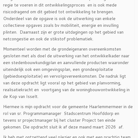
regie te voeren in dit ontwikkelingsproces en is ook mede
risicodragend om dit gebied tot ontwikkeling te brengen.
Onderdeel van de opgave is ook de uitwerking van enkele
collectieve opgaves zoals bv mobiliteit, energie en invulling
plinten. Daarnaast zijn er grote uitdagingen op het gebied van
netcongestie en ook de stikstof problematiek.
Momenteel worden met de grondeigenaren overeenkomsten
gesloten met als doel de uitwerking van het ontwikkelkader naar
een stedenbouwkundigplan en aanvullende producten waaronder
uiteindelijk ook een omgevingsplan, een grondexploitatie
(gebiedsexploitatie) en vervolgovereenkomsten. De nadruk ligt
van deze opdracht ligt vooral op het gebied van planvorming,
realisatiekracht en voortgang van de woningbouwontwikkeling in
de Kop van Isselt.
Hiermee is mijn opdracht voor de gemeente Haarlemmermeer in de
rol van sr. Programmamanager Stadscentrum Hoofddorp en
tevens sr projectmanager bij het cluster Project ten einde
gekomen. Die opdracht sluit ik af deze maand maart 2026 af.
Ik heb met ontzettend veel plezier en ook met een prachtig team