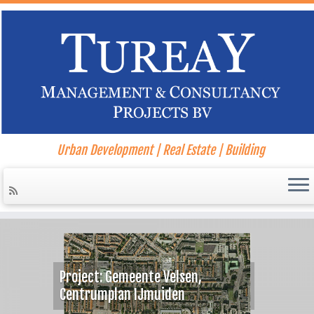
Urban Development | Real Estate | Building
Ga
naar
inhoud
nte Velsen,
Jmuiden