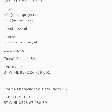
Tel: +31 6 87 099 790
Email:
info@tureayprojects.nl
info@micheltureay.nl
Info@macxx.nl
Internet:
www.micheltureay.nl
www.macxx.nl
TureaY Projects BV
KvK: 679 215 31
BTW: NL 8572 26 769 B01
MACXX Management & Consultancy B.V.
KvK: 74352199
BTW:NL 8598 67 286 B01