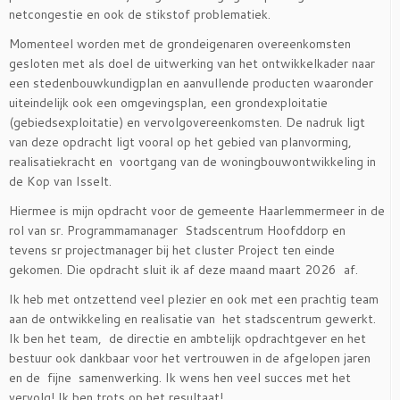
netcongestie en ook de stikstof problematiek.
Momenteel worden met de grondeigenaren overeenkomsten
gesloten met als doel de uitwerking van het ontwikkelkader naar
een stedenbouwkundigplan en aanvullende producten waaronder
uiteindelijk ook een omgevingsplan, een grondexploitatie
(gebiedsexploitatie) en vervolgovereenkomsten. De nadruk ligt
van deze opdracht ligt vooral op het gebied van planvorming,
realisatiekracht en voortgang van de woningbouwontwikkeling in
de Kop van Isselt.
Hiermee is mijn opdracht voor de gemeente Haarlemmermeer in de
rol van sr. Programmamanager Stadscentrum Hoofddorp en
tevens sr projectmanager bij het cluster Project ten einde
gekomen. Die opdracht sluit ik af deze maand maart 2026 af.
Ik heb met ontzettend veel plezier en ook met een prachtig team
aan de ontwikkeling en realisatie van het stadscentrum gewerkt.
Ik ben het team, de directie en ambtelijk opdrachtgever en het
bestuur ook dankbaar voor het vertrouwen in de afgelopen jaren
en de fijne samenwerking. Ik wens hen veel succes met het
vervolg! Ik ben trots op het resultaat!