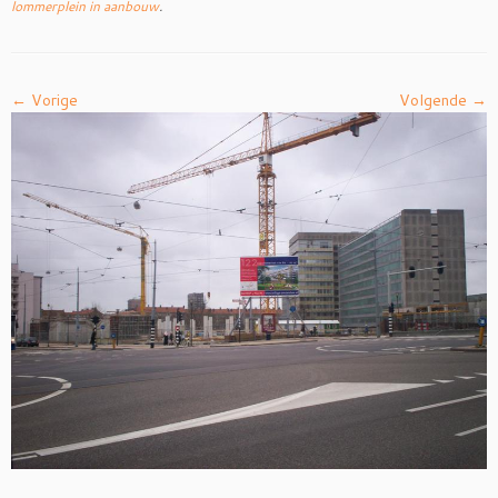
lommerplein in aanbouw
.
← Vorige
Volgende →