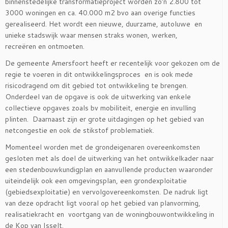
binnenstedelijke transformatieproject worden zo’n 2.800 tot
3000 woningen en ca. 40.000 m2 bvo aan overige functies
gerealiseerd. Het wordt een nieuwe, duurzame, autoluwe en
unieke stadswijk waar mensen straks wonen, werken,
recreëren en ontmoeten.
De gemeente Amersfoort heeft er recentelijk voor gekozen om de
regie te voeren in dit ontwikkelingsproces en is ook mede
risicodragend om dit gebied tot ontwikkeling te brengen.
Onderdeel van de opgave is ook de uitwerking van enkele
collectieve opgaves zoals bv mobiliteit, energie en invulling
plinten. Daarnaast zijn er grote uitdagingen op het gebied van
netcongestie en ook de stikstof problematiek.
Momenteel worden met de grondeigenaren overeenkomsten
gesloten met als doel de uitwerking van het ontwikkelkader naar
een stedenbouwkundigplan en aanvullende producten waaronder
uiteindelijk ook een omgevingsplan, een grondexploitatie
(gebiedsexploitatie) en vervolgovereenkomsten. De nadruk ligt
van deze opdracht ligt vooral op het gebied van planvorming,
realisatiekracht en voortgang van de woningbouwontwikkeling in
de Kop van Isselt.