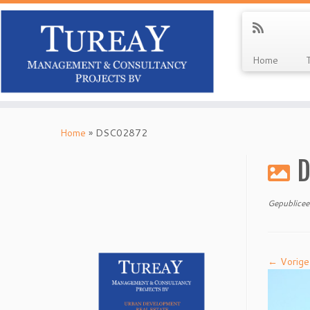
Home
Ga
naar
Home
»
DSC02872
inhoud
D
Gepublicee
← Vorige