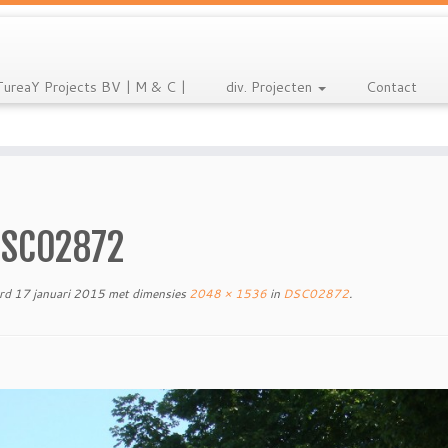
TureaY Projects BV | M & C |
div. Projecten
Contact
SC02872
rd
17 januari 2015
met dimensies
2048 × 1536
in
DSC02872
.