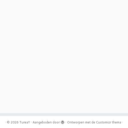
·
© 2026
TureaY
·
Aangeboden door
·
Ontworpen met de
Customizr thema
·