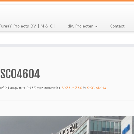
TureaY Projects BV | M & C |
div. Projecten
Contact
DSC04604
rd
23 augustus 2015
met dimensies
1071 × 714
in
DSC04604
.