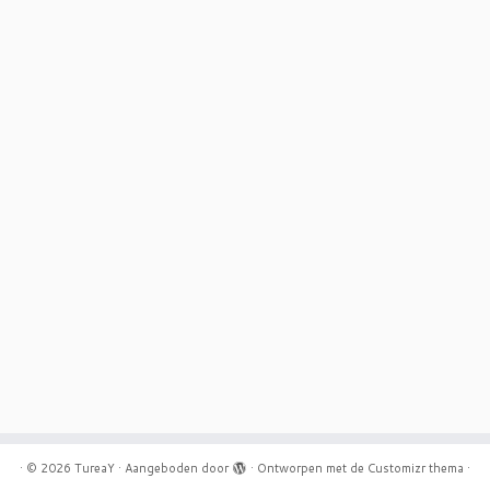
·
© 2026
TureaY
·
Aangeboden door
·
Ontworpen met de
Customizr thema
·