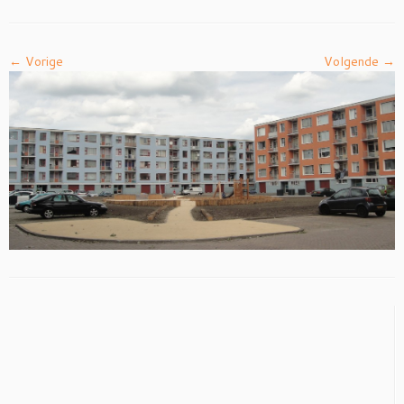
← Vorige
Volgende →