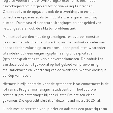
regie te voeren in dit ontwikkelingsproces en is ook mede
risicodragend om dit gebied tot ontwikkeling te brengen.
Onderdeel van de opgave is ook de uitwerking van enkele
collectieve opgaves zoals bv mobiliteit, energie en invulling
plinten. Daarnaast zijn er grote uitdagingen op het gebied van
netcongestie en ook de stikstof problematiek.
Momenteel worden met de grondeigenaren overeenkomsten
gesloten met als doel de uitwerking van het ontwikkelkader naar
een stedenbouwkundigplan en aanvullende producten waaronder
uiteindelijk ook een omgevingsplan, een grondexploitatie
(gebiedsexploitatie) en vervolgovereenkomsten. De nadruk ligt
van deze opdracht ligt vooral op het gebied van planvorming,
realisatiekracht en voortgang van de woningbouwontwikkeling in
de Kop van Isselt.
Hiermee is mijn opdracht voor de gemeente Haarlemmermeer in de
rol van sr. Programmamanager Stadscentrum Hoofddorp en
tevens sr projectmanager bij het cluster Project ten einde
gekomen. Die opdracht sluit ik af deze maand maart 2026 af.
Ik heb met ontzettend veel plezier en ook met een prachtig team