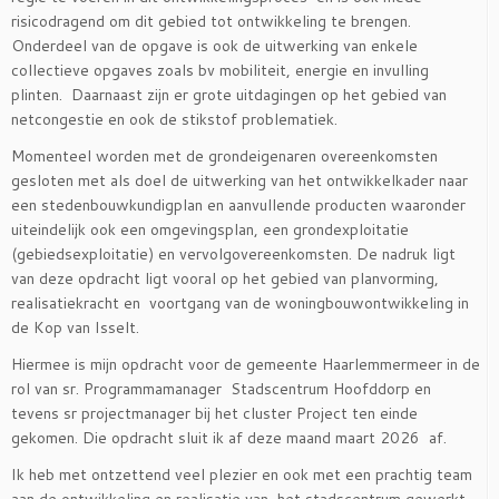
risicodragend om dit gebied tot ontwikkeling te brengen.
Onderdeel van de opgave is ook de uitwerking van enkele
collectieve opgaves zoals bv mobiliteit, energie en invulling
plinten. Daarnaast zijn er grote uitdagingen op het gebied van
netcongestie en ook de stikstof problematiek.
Momenteel worden met de grondeigenaren overeenkomsten
gesloten met als doel de uitwerking van het ontwikkelkader naar
een stedenbouwkundigplan en aanvullende producten waaronder
uiteindelijk ook een omgevingsplan, een grondexploitatie
(gebiedsexploitatie) en vervolgovereenkomsten. De nadruk ligt
van deze opdracht ligt vooral op het gebied van planvorming,
realisatiekracht en voortgang van de woningbouwontwikkeling in
de Kop van Isselt.
Hiermee is mijn opdracht voor de gemeente Haarlemmermeer in de
rol van sr. Programmamanager Stadscentrum Hoofddorp en
tevens sr projectmanager bij het cluster Project ten einde
gekomen. Die opdracht sluit ik af deze maand maart 2026 af.
Ik heb met ontzettend veel plezier en ook met een prachtig team
aan de ontwikkeling en realisatie van het stadscentrum gewerkt.