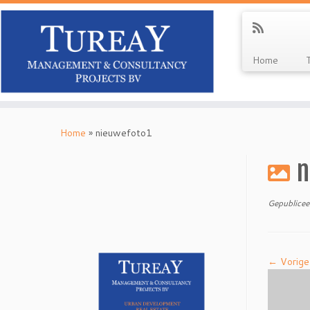
Home
Ga
naar
Home
»
nieuwefoto1
inhoud
n
Gepublicee
← Vorige