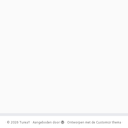
·
© 2026
TureaY
·
Aangeboden door
·
Ontworpen met de
Customizr thema
·