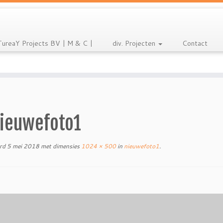
TureaY Projects BV | M & C |
div. Projecten
Contact
ieuwefoto1
rd
5 mei 2018
met dimensies
1024 × 500
in
nieuwefoto1
.