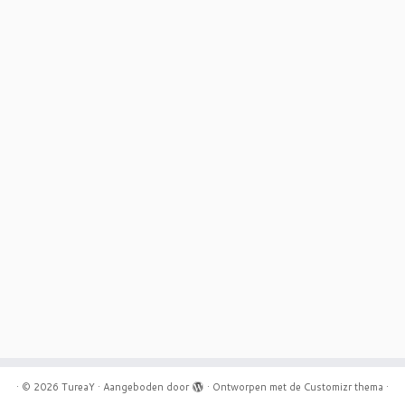
·
© 2026
TureaY
·
Aangeboden door
·
Ontworpen met de
Customizr thema
·