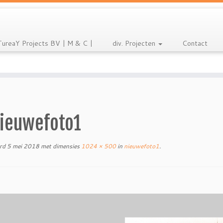
TureaY Projects BV | M & C |
div. Projecten
Contact
ieuwefoto1
rd
5 mei 2018
met dimensies
1024 × 500
in
nieuwefoto1
.