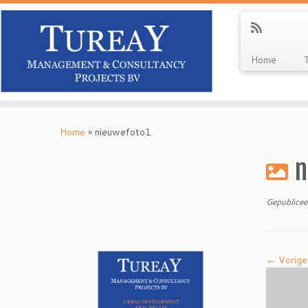
Home
Ga
naar
Home
»
nieuwefoto1
inhoud
n
Gepublicee
← Vorige