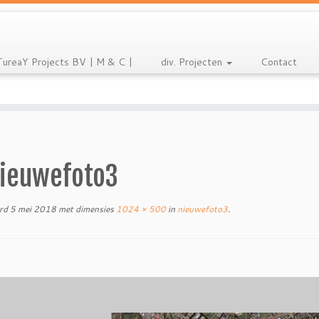
TureaY Projects BV | M & C |
div. Projecten
Contact
ieuwefoto3
rd
5 mei 2018
met dimensies
1024 × 500
in
nieuwefoto3
.