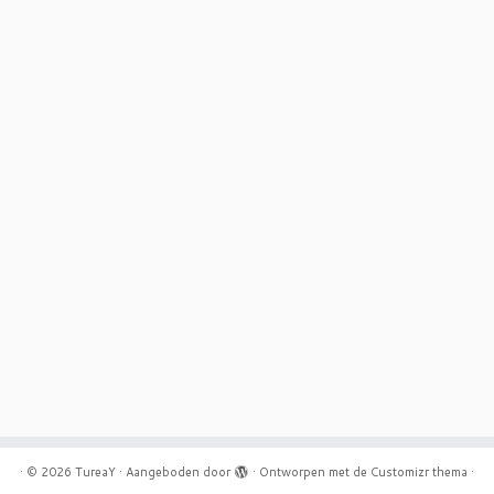
·
© 2026
TureaY
·
Aangeboden door
·
Ontworpen met de
Customizr thema
·