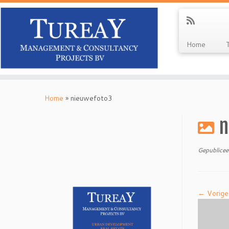
Home
Ga
naar
Home
»
nieuwefoto3
inhoud
n
Gepublicee
← Vorige