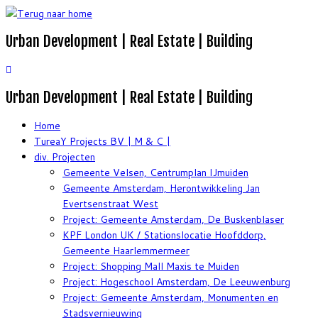
Ga
naar
Urban Development | Real Estate | Building
inhoud
Urban Development | Real Estate | Building
Home
TureaY Projects BV | M & C |
div. Projecten
Gemeente Velsen, Centrumplan IJmuiden
Gemeente Amsterdam, Herontwikkeling Jan
Evertsenstraat West
Project: Gemeente Amsterdam, De Buskenblaser
KPF London UK / Stationslocatie Hoofddorp,
Gemeente Haarlemmermeer
Project: Shopping Mall Maxis te Muiden
Project: Hogeschool Amsterdam, De Leeuwenburg
Project: Gemeente Amsterdam, Monumenten en
Stadsvernieuwing